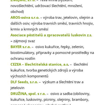
novošlechtění, udržovací šlechtění, množení,
obchod)
AROS-osiva s.r.o.
– výroba trav, jetelovin, olejnin a
dalších osiv; výroba travních směsí, travních hnojiv,
krmiv a krmných směsí
Asociace pěstitelů a zpracovatelů luskovin z.s.
–
zájmový svaz
BAYER s.r.o.
– osivo kukuřice, řepky, zelenin,
biostimulátory, přípravky a pomocné prostředky na
ochranu rostlin
CEZEA – šlechtitelská stanice, a.s
.
– šlechtění
kukuřice, tvorba genetických zdrojů a výroba
výchozích komponentů
DLF Seeds, s.r.o.
– výzkum a šlechtění trav a
jetelovin
DRUŽINA, spol. s r.o.
– osivo a sadba (obiloviny,
kukuřice, luskoviny, pícniny, olejniny, brambory,