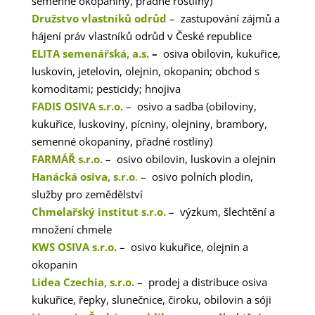
semenné okopaniny, přadné rostliny)
Družstvo vlastníků odrůd
– zastupování zájmů a
hájení práv vlastníků odrůd v České republice
ELITA semenářská, a.s.
–
osiva obilovin, kukuřice,
luskovin, jetelovin, olejnin, okopanin; obchod s
komoditami; pesticidy; hnojiva
FADIS OSIVA s.r.o.
– osivo a sadba (obiloviny,
kukuřice, luskoviny, pícniny, olejniny, brambory,
semenné okopaniny, přadné rostliny)
FARMÁŘ s.r.o.
– osivo obilovin, luskovin a olejnin
Hanácká osiva, s.r.o
.
– osivo polních plodin,
služby pro zemědělství
Chmelařský institut s.r.o.
– výzkum, šlechtění a
množení chmele
KWS OSIVA s.r.o.
– osivo kukuřice, olejnin a
okopanin
Lidea Czechia, s.r.o.
– prodej a distribuce osiva
kukuřice, řepky, slunečnice, čiroku, obilovin a sóji