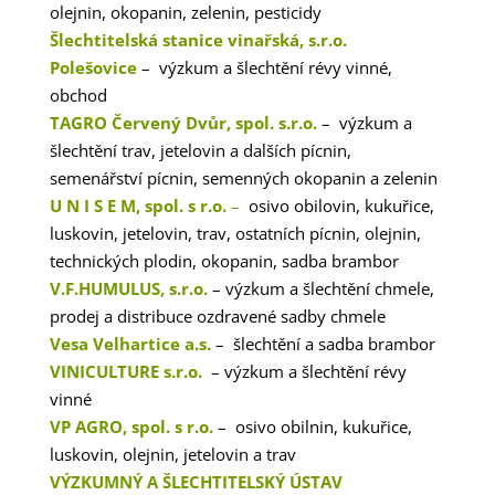
olejnin, okopanin, zelenin, pesticidy
Šlechtitelská stanice vinařská, s.r.o.
Polešovice
– výzkum a šlechtění révy vinné,
obchod
TAGRO Červený Dvůr, spol. s.r.o.
– výzkum a
šlechtění trav, jetelovin a dalších pícnin,
semenářství pícnin, semenných okopanin a zelenin
U N I S E M, spol. s r.o.
–
osivo obilovin, kukuřice,
luskovin, jetelovin, trav, ostatních pícnin, olejnin,
technických plodin, okopanin, sadba brambor
V.F.HUMULUS, s.r.o.
– výzkum a šlechtění chmele,
prodej a distribuce ozdravené sadby chmele
Vesa Velhartice a.s.
– šlechtění a sadba brambor
VINICULTURE s.r.o
.
– výzkum a šlechtění révy
vinné
VP AGRO, spol. s r.o.
– osivo obilnin, kukuřice,
luskovin, olejnin, jetelovin a trav
VÝZKUMNÝ A ŠLECHTITELSKÝ ÚSTAV