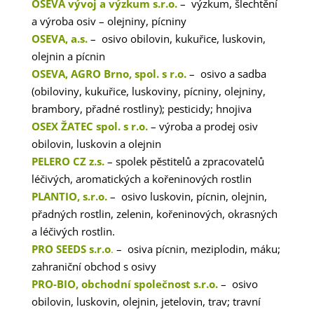
OSEVA vývoj a výzkum s.r.o.
– výzkum, šlechtění
a výroba osiv – olejniny, pícniny
OSEVA, a.s.
– osivo obilovin, kukuřice, luskovin,
olejnin a pícnin
OSEVA, AGRO Brno, spol. s r.o.
– osivo a sadba
(obiloviny, kukuřice, luskoviny, pícniny, olejniny,
brambory, přadné rostliny); pesticidy; hnojiva
OSEX ŽATEC spol. s r.o.
– výroba a prodej osiv
obilovin, luskovin a olejnin
PELERO CZ z.s.
– spolek pěstitelů a zpracovatelů
léčivých, aromatických a kořeninových rostlin
PLANTIO, s.r.o.
– osivo luskovin, pícnin, olejnin,
přadných rostlin, zelenin, kořeninových, okrasných
a léčivých rostlin.
PRO SEEDS s.r.o
.
– osiva pícnin, meziplodin, máku;
zahraniční obchod s osivy
P
RO-BIO, obchodní společnost s.r.o.
– osivo
obilovin, luskovin, olejnin, jetelovin, trav; travní