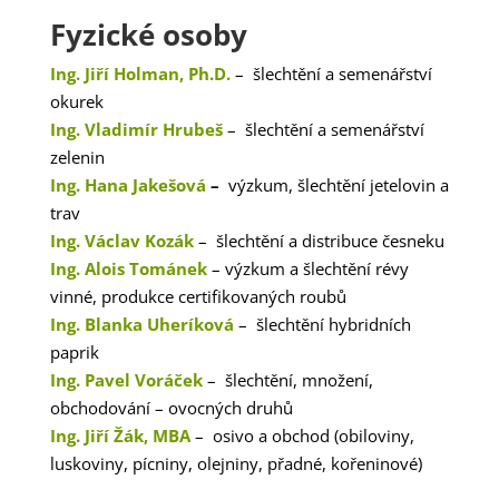
Fyzické osoby
Ing. Jiří Holman, Ph.D.
– šlechtění a semenářství
okurek
Ing. Vladimír Hrubeš
– šlechtění a semenářství
zelenin
Ing. Hana Jakešová
–
výzkum, šlechtění jetelovin a
trav
Ing. Václav Kozák
– šlechtění a distribuce česneku
Ing. Alois Tománek
– výzkum a šlechtění révy
vinné, produkce certifikovaných roubů
Ing. Blanka Uheríková
– šlechtění hybridních
paprik
Ing. Pavel Voráček
– šlechtění, množení,
obchodování – ovocných druhů
Ing. Jiří Žák, MBA
– osivo a obchod (obiloviny,
luskoviny, pícniny, olejniny, přadné, kořeninové)