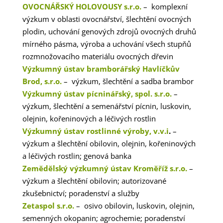
OVOCNÁŘSKÝ HOLOVOUSY s.r.o.
– komplexní
výzkum v oblasti ovocnářství, šlechtění ovocných
plodin, uchování genových zdrojů ovocných druhů
mírného pásma, výroba a uchování všech stupňů
rozmnožovacího materiálu ovocných dřevin
Výzkumný ústav bramborářský Havlíčkův
Brod, s.r.o.
– výzkum, šlechtění a sadba brambor
Výzkumný ústav pícninářský, spol. s.r.o.
–
výzkum, šlechtění a semenářství pícnin, luskovin,
olejnin, kořeninových a léčivých rostlin
Výzkumný ústav rostlinné výroby, v.v.i
.
–
výzkum a šlechtění obilovin, olejnin, kořeninových
a léčivých rostlin; genová banka
Zemědělský výzkumný ústav Kroměříž s.r.o.
–
výzkum a šlechtění obilovin; autorizované
zkušebnictví; poradenství a služby
Zetaspol s.r.o.
– osivo obilovin, luskovin, olejnin,
semenných okopanin; agrochemie; poradenství