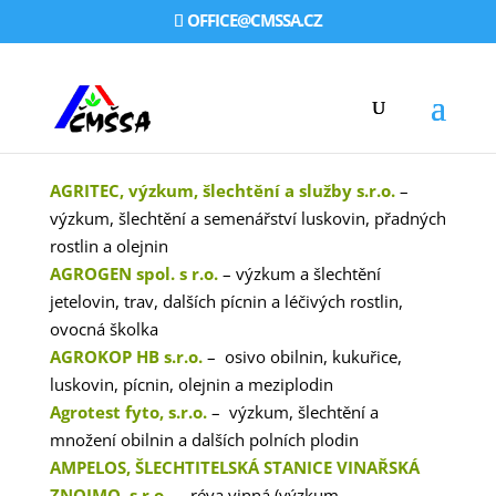
OFFICE@CMSSA.CZ
AGRITEC, výzkum, šlechtění a služby s.r.o.
–
výzkum, šlechtění a semenářství luskovin, přadných
rostlin a olejnin
AGROGEN spol. s r.o.
– výzkum a šlechtění
jetelovin, trav, dalších pícnin a léčivých rostlin,
ovocná školka
AGROKOP HB s.r.o.
– osivo obilnin, kukuřice,
luskovin, pícnin, olejnin a meziplodin
Agrotest fyto, s.r.o.
– výzkum, šlechtění a
množení obilnin a dalších polních plodin
AMPELOS, ŠLECHTITELSKÁ STANICE VINAŘSKÁ
ZNOJMO, s.r.o
. – réva vinná (výzkum,