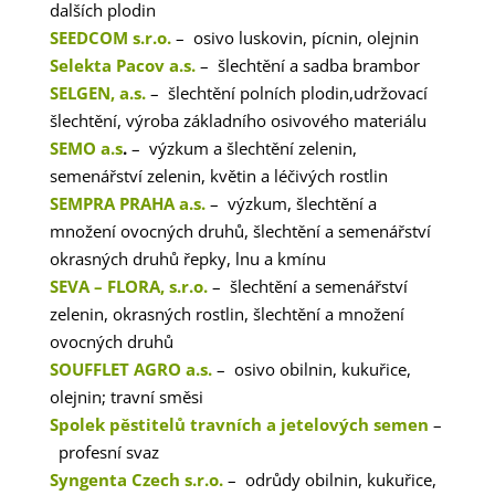
dalších plodin
SEEDCOM s.r.o.
– osivo luskovin, pícnin, olejnin
Selekta Pacov a.s.
– šlechtění a sadba brambor
SELGEN, a.s.
– šlechtění polních plodin,udržovací
šlechtění, výroba základního osivového materiálu
SEMO a.s
.
– výzkum a šlechtění zelenin,
semenářství zelenin, květin a léčivých rostlin
SEMPRA PRAHA a.s.
– výzkum, šlechtění a
množení ovocných druhů, šlechtění a semenářství
okrasných druhů řepky, lnu a kmínu
SEVA – FLORA, s.r.o.
– šlechtění a semenářství
zelenin, okrasných rostlin, šlechtění a množení
ovocných druhů
SOUFFLET AGRO a.s.
– osivo obilnin, kukuřice,
olejnin; travní směsi
Spolek pěstitelů travních a jetelových semen
–
profesní svaz
Syngenta Czech s.r.o.
– odrůdy obilnin, kukuřice,