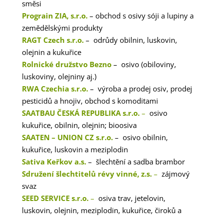
směsi
Prograin ZIA, s.r.o.
– obchod s osivy sóji a lupiny a
zemědělskými produkty
RAGT Czech s.r.o.
– odrůdy obilnin, luskovin,
olejnin a kukuřice
Rolnické družstvo Bezno
– osivo (obiloviny,
luskoviny, olejniny aj.)
RWA Czechia s.r.o.
– výroba a prodej osiv, prodej
pesticidů a hnojiv, obchod s komoditami
SAATBAU ČESKÁ REPUBLIKA s.r.o.
–
osivo
kukuřice, obilnin, olejnin; bioosiva
SAATEN – UNION CZ s.r.o.
– osivo obilnin,
kukuřice, luskovin a meziplodin
Sativa Keřkov a.s.
– šlechtění a sadba brambor
Sdružení šlechtitelů révy vinné, z.s.
–
zájmový
svaz
SEED SERVICE s.r.o.
–
osiva trav, jetelovin,
luskovin, olejnin, meziplodin, kukuřice, čiroků a