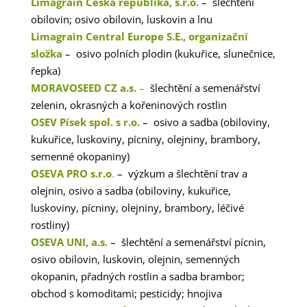
Limagrain Česká republika, s.r.o.
– šlechtění
obilovin; osivo obilovin, luskovin a lnu
Limagrain Central Europe S.E., organizační
složka
– osivo polních plodin (kukuřice, slunečnice,
řepka)
MORAVOSEED CZ a.s.
–
šlechtění a semenářství
zelenin, okrasných a kořeninových rostlin
OSEV Písek spol. s r.o.
– osivo a sadba (obiloviny,
kukuřice, luskoviny, pícniny, olejniny, brambory,
semenné okopaniny)
OSEVA PRO s.r.o
.
– výzkum a šlechtění trav a
olejnin, osivo a sadba (obiloviny, kukuřice,
luskoviny, pícniny, olejniny, brambory, léčivé
rostliny)
OSEVA UNI, a.s.
– šlechtění a semenářství pícnin,
osivo obilovin, luskovin, olejnin, semenných
okopanin, přadných rostlin a sadba brambor;
obchod s komoditami; pesticidy; hnojiva