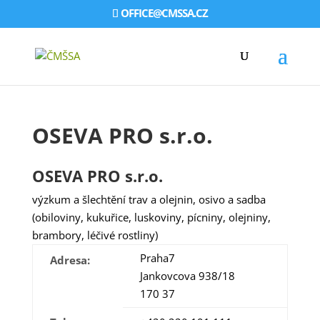
OFFICE@CMSSA.CZ
OSEVA PRO s.r.o.
OSEVA PRO s.r.o.
výzkum a šlechtění trav a olejnin, osivo a sadba
(obiloviny, kukuřice, luskoviny, pícniny, olejniny,
brambory, léčivé rostliny)
Praha7
Adresa:
Jankovcova 938/18
170 37